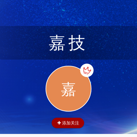
嘉技
嘉
添加关注